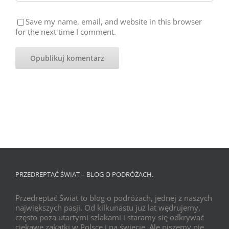
Save my name, email, and website in this browser
for the next time I comment.
PRZEDREPTAĆ ŚWIAT – BLOG O PODRÓŻACH.
Przedreptać Świat to blog o podróżach, jednej z naszych
największych pasji. Od kilkunastu już lat wędrujemy,
często poza utartymi szlakami i staramy się odkrywać
ciekawe zakątki w Polsce i na świecie. Ale piszemy nie