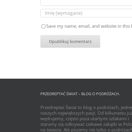
Save my name, email, and website in this 
PRZEDREPTAĆ ŚWIAT – BLOG O PODRÓŻACH.
Przedreptać Świat to blog o podróżach, jedne
naszych największych pasji. Od kilkunastu już
wędrujemy, często poza utartymi szlakami i
staramy się odkrywać ciekawe zakątki w Pols
na świecie. Ale piszemy nie tylko o podróżac