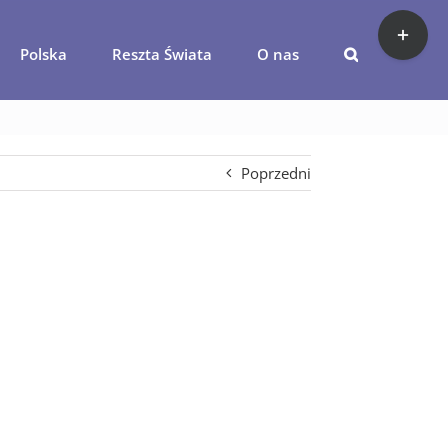
Toggle
Sliding
Polska
Reszta Świata
O nas
Bar
lagi
agro-podlasie1
Area
Poprzedni