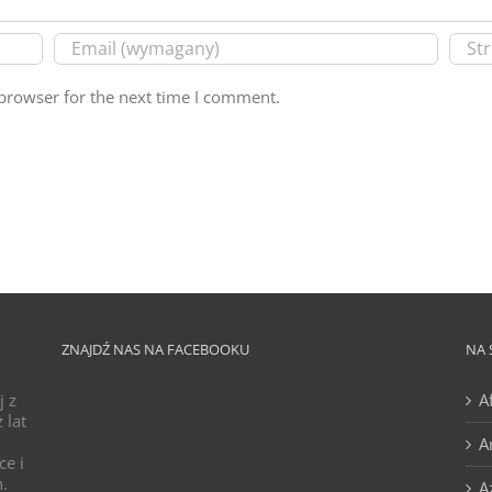
browser for the next time I comment.
ZNAJDŹ NAS NA FACEBOOKU
NA 
j z
A
 lat
A
ce i
h.
A