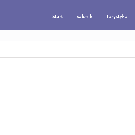
Start
Salonik
Turystyka
luzja mniej znana czyli co jeszcze warto zobaczyć w okolicach Ma