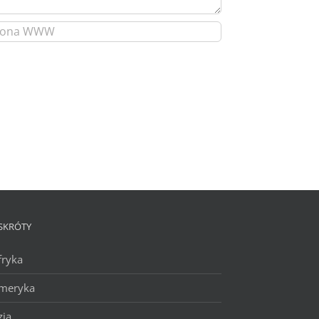
SKRÓTY
fryka
meryka
zja