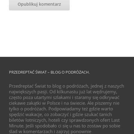
PRZEDREPTAĆ ŚWIAT – BLOG O PODRÓŻACH.
Przedreptać Świat to blog o podróżach, jednej z naszych
największych pasji. Od kilkunastu już lat wędrujemy,
często poza utartymi szlakami i staramy się odkrywać
ciekawe zakątki w Polsce i na świecie. Ale piszemy nie
tylko o podróżach. Podpowiadamy też gdzie warto
spędzić wakacje, co zobaczyć i gdzie szukać tanich
biletów lotniczych, hoteli czy sprawdzonych ofert Last
Minute. Jeśli spodobało ci się u nas to zostaw po sobie
ślad w komentarzach i zajrzyj ponownie