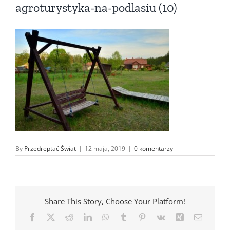
agroturystyka-na-podlasiu (10)
By
Przedreptać Świat
|
12 maja, 2019
|
0 komentarzy
Share This Story, Choose Your Platform!
Facebook
X
Reddit
LinkedIn
WhatsApp
Tumblr
Pinterest
Vk
Xing
Email