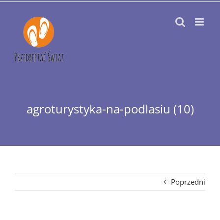
Przejdź
do
zawartości
agroturystyka-na-podlasiu (10)
Poprzedni