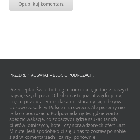
PRZEDREPTAĆ ŚWIAT – BLOG O PODRÓŻACH.
Przedreptać Świat to blog o podróżach, jednej z naszych
największych pasji. Od kilkunastu już lat wędrujemy,
często poza utartymi szlakami i staramy się odkrywać
ciekawe zakątki w Polsce i na świecie. Ale piszemy nie
tylko o podróżach. Podpowiadamy też gdzie warto
spędzić wakacje, co zobaczyć i gdzie szukać tanich
biletów lotniczych, hoteli czy sprawdzonych ofert Last
Minute. Jeśli spodobało ci się u nas to zostaw po sobie
ślad w komentarzach i zajrzyj ponownie