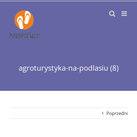
Przejdź
do
zawartości
agroturystyka-na-podlasiu (8)
Poprzedni