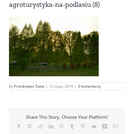
agroturystyka-na-podlasiu (8)
By
Przedreptać Świat
|
12 maja, 2019
|
0 komentarzy
Share This Story, Choose Your Platform!
Facebook
X
Reddit
LinkedIn
WhatsApp
Tumblr
Pinterest
Vk
Xing
Email