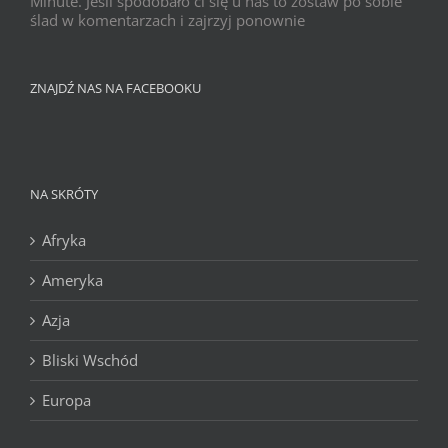
Minute. Jeśli spodobało ci się u nas to zostaw po sobie
ślad w komentarzach i zajrzyj ponownie
ZNAJDŹ NAS NA FACEBOOKU
NA SKRÓTY
Afryka
Ameryka
Azja
Bliski Wschód
Europa