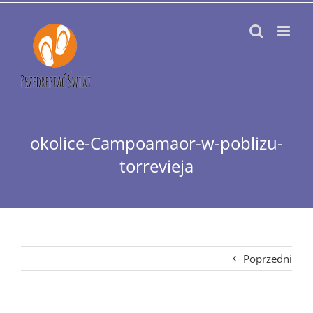
Przejdź
do
zawartości
okolice-Campoamaor-w-poblizu-
torrevieja
Poprzedni