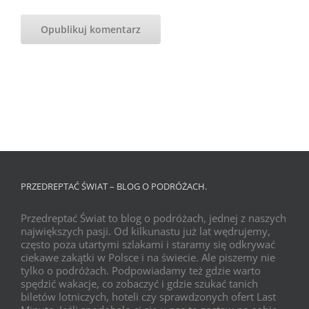
PRZEDREPTAĆ ŚWIAT – BLOG O PODRÓŻACH.
Przedreptać Świat to blog o podróżach, jednej z naszych
największych pasji. Od kilkunastu już lat wędrujemy,
często poza utartymi szlakami i staramy się odkrywać
ciekawe zakątki w Polsce i na świecie. Ale piszemy nie
tylko o podróżach. Podpowiadamy też gdzie warto
spędzić wakacje, co zobaczyć i gdzie szukać tanich
biletów lotniczych, hoteli czy sprawdzonych ofert Last