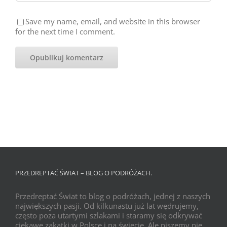
Save my name, email, and website in this browser
for the next time I comment.
PRZEDREPTAĆ ŚWIAT – BLOG O PODRÓŻACH.
Przedreptać Świat to blog o podróżach, jednej z naszych
największych pasji. Od kilkunastu już lat wędrujemy,
często poza utartymi szlakami i staramy się odkrywać
ciekawe zakątki w Polsce i na świecie. Ale piszemy nie