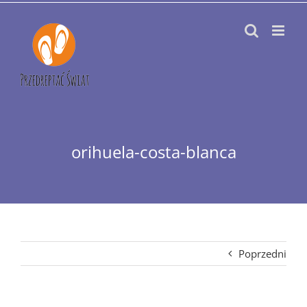
Przejdź
do
zawartości
orihuela-costa-blanca
Poprzedni