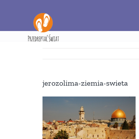
Przejdź
do
zawartości
Strona główna
P
jerozolima-ziemia-swieta