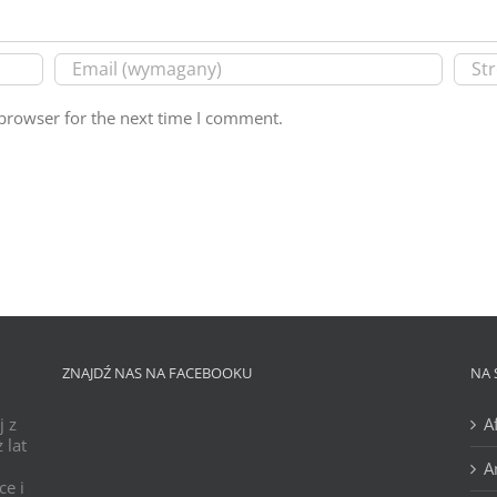
browser for the next time I comment.
ZNAJDŹ NAS NA FACEBOOKU
NA 
j z
A
 lat
A
ce i