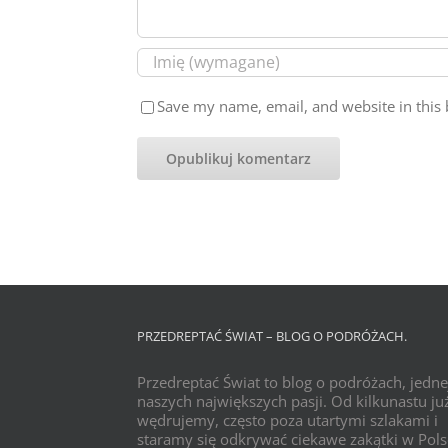
Save my name, email, and website in this 
PRZEDREPTAĆ ŚWIAT – BLOG O PODRÓŻACH.
Przedreptać Świat to blog o podróżach, jedne
naszych największych pasji. Od kilkunastu już
wędrujemy, często poza utartymi szlakami i
staramy się odkrywać ciekawe zakątki w Pols