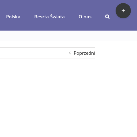
Toggle
Sliding
Polska
Reszta Świata
O nas
Bar
lima-ziemia-swieta
Area
Poprzedni