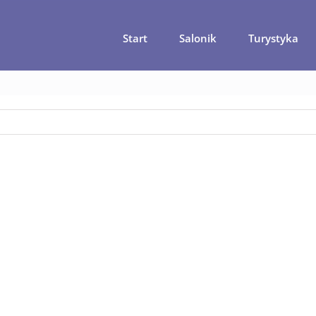
Start
Salonik
Turystyka
ogoda dla bogatych – ile kosztują wakacje nad morzem ?
jerozo