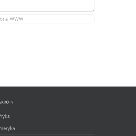
SKRÓTY
fryka
meryka