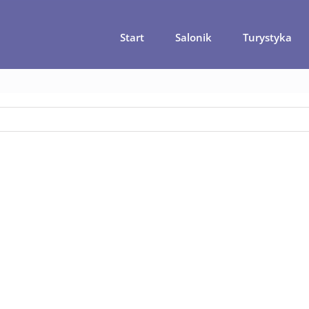
Start
Salonik
Turystyka
zenie w Jordanii – czego warto spróbować podczas pobytu?
jord