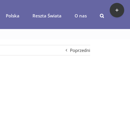
Toggle
Sliding
Polska
Reszta Świata
O nas
Bar
ania-potrawy-z-grilla
Area
Poprzedni