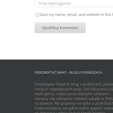
Save my name, email, and website in this 
PRZEDREPTAĆ ŚWIAT – BLOG O PODRÓŻACH.
Przedreptać Świat to blog o podróżach, jedne
naszych największych pasji. Od kilkunastu już
wędrujemy, często poza utartymi szlakami i
staramy się odkrywać ciekawe zakątki w Pols
na świecie. Ale piszemy nie tylko o podróżac
Podpowiadamy też gdzie warto spędzić waka
co zobaczyć i gdzie szukać tanich biletów