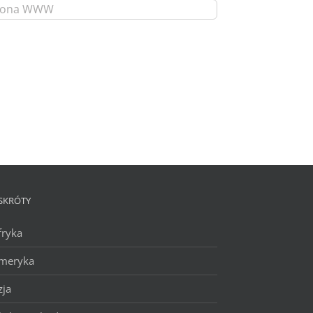
SKRÓTY
fryka
meryka
zja