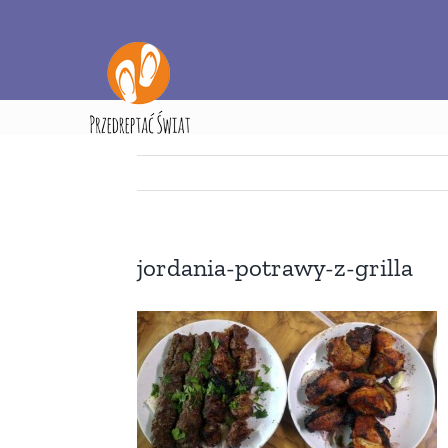
Przejdź
do
zawartości
Strona główna
Jed
jordania-potrawy-z-grilla