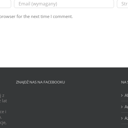
browser for the next time I comment.
ZNAJDŹ NAS NA FACEBOOKU
NA 
j z
A
 lat
A
ce i
h.
A
cje,