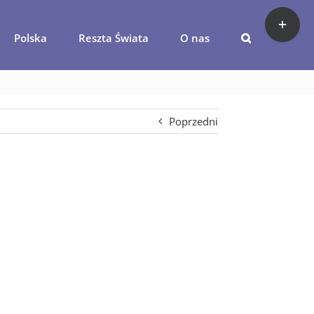
Toggle
Sliding
Polska
Reszta Świata
O nas
Bar
acja-arabic-moon-aqaba
Area
Poprzedni