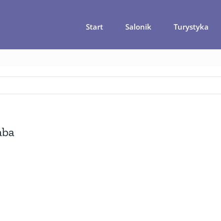
Start
Salonik
Turystyka
ie w Jordanii – czego warto spróbować podczas pobytu?
restaur
aba