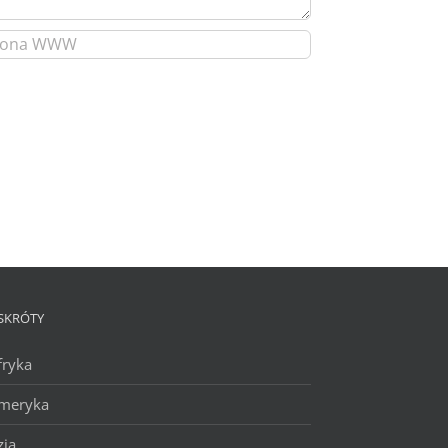
SKRÓTY
fryka
meryka
zja