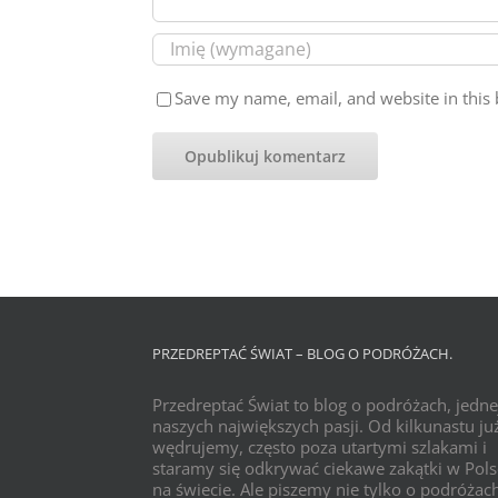
Save my name, email, and website in this 
PRZEDREPTAĆ ŚWIAT – BLOG O PODRÓŻACH.
Przedreptać Świat to blog o podróżach, jedne
naszych największych pasji. Od kilkunastu już
wędrujemy, często poza utartymi szlakami i
staramy się odkrywać ciekawe zakątki w Pols
na świecie. Ale piszemy nie tylko o podróżac