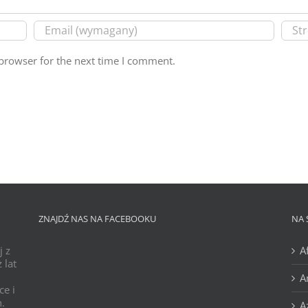
browser for the next time I comment.
ZNAJDŹ NAS NA FACEBOOKU
NA 
j z
A
 lat
A
ce i
h.
A