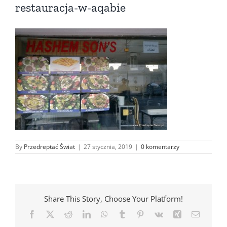
restauracja-w-aqabie
By
Przedreptać Świat
|
27 stycznia, 2019
|
0 komentarzy
Share This Story, Choose Your Platform!
Facebook
X
Reddit
LinkedIn
WhatsApp
Tumblr
Pinterest
Vk
Xing
Email