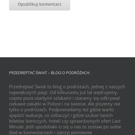
PRZEDREPTAĆ ŚWIAT – BLOG O PODRÓŻACH.
Przedreptać Świat to blog o podróżach, jednej z naszych
największych pasji. Od kilkunastu już lat wędrujemy,
często poza utartymi szlakami i staramy się odkrywać
ciekawe zakątki w Polsce i na świecie. Ale piszemy nie
tylko o podróżach. Podpowiadamy też gdzie warto
spędzić wakacje, co zobaczyć i gdzie szukać tanich
biletów lotniczych, hoteli czy sprawdzonych ofert Last
Minute. Jeśli spodobało ci się u nas to zostaw po sobie
ślad w komentarzach i zajrzyj ponownie