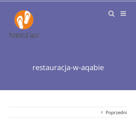
Przejdź
do
zawartości
restauracja-w-aqabie
Poprzedni