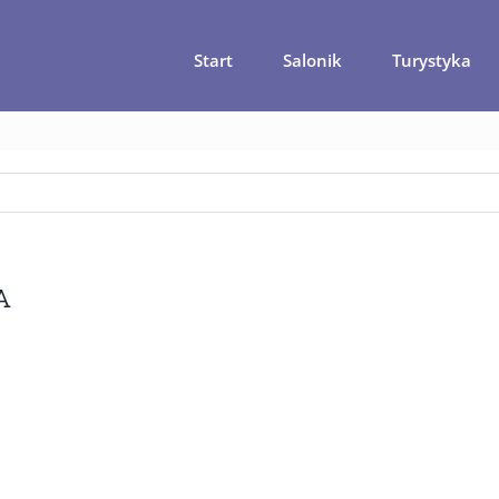
Start
Salonik
Turystyka
Strona główna
Wskocz na dętkę
OLYMPUS DIGITAL CAMERA
A