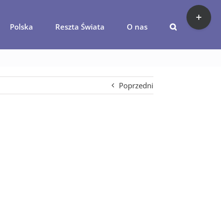
Toggle
Sliding
Polska
Reszta Świata
O nas
Bar
Area
Poprzedni