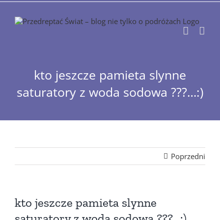
Przejdź
do
zawartości
kto jeszcze pamieta slynne
saturatory z woda sodowa ???…:)
Poprzedni
kto jeszcze pamieta slynne
saturatory z woda sodowa ???…:)