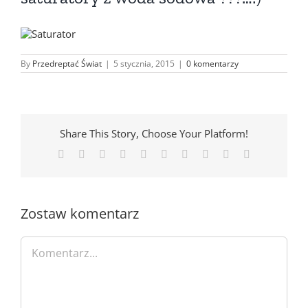
By
Przedreptać Świat
|
5 stycznia, 2015
|
0 komentarzy
Share This Story, Choose Your Platform!
Facebook
X
Reddit
LinkedIn
WhatsApp
Tumblr
Pinterest
Vk
Xing
Email
Zostaw komentarz
Comment