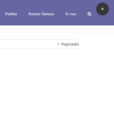
Toggle
Sliding
Polska
Reszta Świata
O nas
Bar
adera-pogoda
Area
Poprzedni