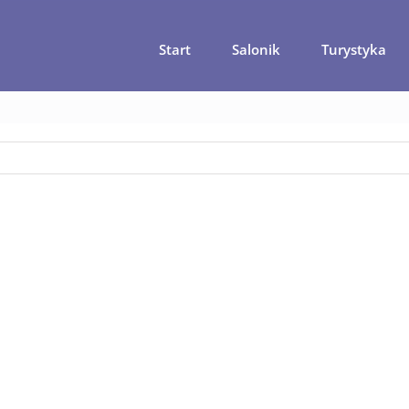
Start
Salonik
Turystyka
a
M jak magiczna Madera. I mokra… ale i tak najpiękniejsza
M