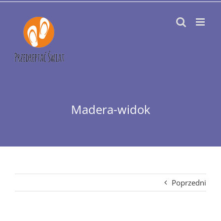
Przejdź
do
zawartości
Madera-widok
Poprzedni