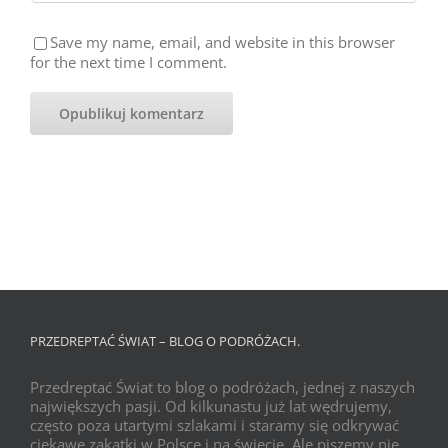
Save my name, email, and website in this browser
for the next time I comment.
PRZEDREPTAĆ ŚWIAT – BLOG O PODRÓŻACH.
Przedreptać Świat to blog o podróżach, jednej z naszych
największych pasji. Od kilkunastu już lat wędrujemy,
często poza utartymi szlakami i staramy się odkrywać
ciekawe zakątki w Polsce i na świecie. Ale piszemy nie