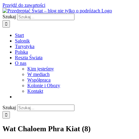
Przejdź do zawartości
Szukaj
Start
Salonik
Turystyka
Polska
Reszta Świata
O nas
Kim jesteśmy
W mediach
Współpraca
Kolonie i Obozy
Kontakt
Szukaj
Wat Chaloem Phra Kiat (8)