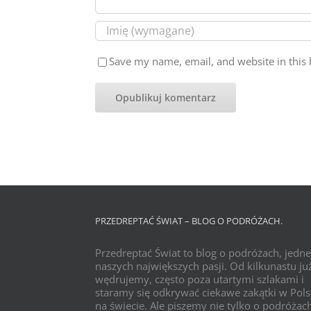
Save my name, email, and website in this 
PRZEDREPTAĆ ŚWIAT – BLOG O PODRÓŻACH.
Przedreptać Świat to blog o podróżach, jedne
naszych największych pasji. Od kilkunastu już
wędrujemy, często poza utartymi szlakami i
staramy się odkrywać ciekawe zakątki w Pols
na świecie. Ale piszemy nie tylko o podróżac