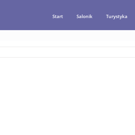
Start
Salonik
Turystyka
trona główna
Z plecakiem przez Maltę i Gozo
malta-z-plecaki