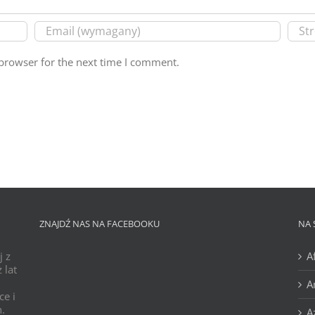
browser for the next time I comment.
ZNAJDŹ NAS NA FACEBOOKU
NA 
j z
A
 lat
A
ce i
h.
A