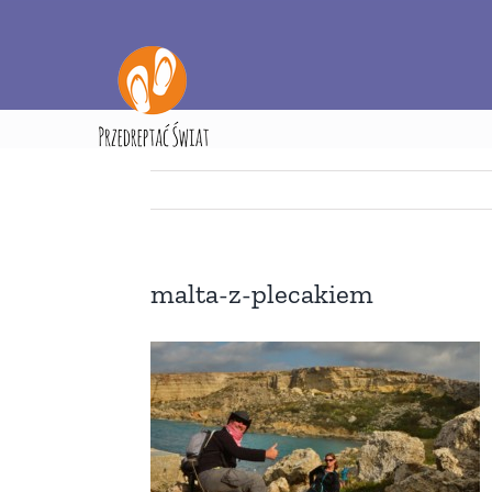
Przejdź
do
zawartości
S
malta-z-plecakiem