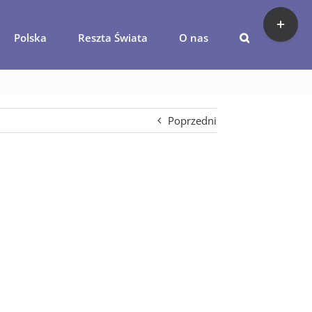
Toggle
Sliding
Polska
Reszta Świata
O nas
Bar
em
Area
Poprzedni