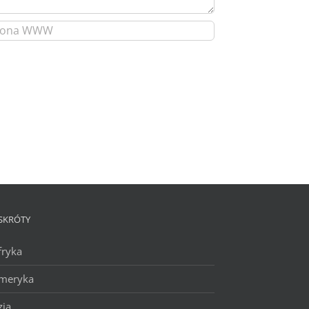
SKRÓTY
fryka
meryka
zja