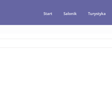
Start
Salonik
Turystyka
główna
Mamajuana – robimy karaibską viagrę z rumem
mama