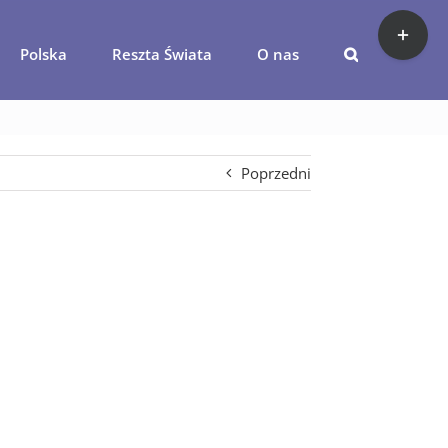
Toggle
Sliding
Polska
Reszta Świata
O nas
Bar
huana2
Area
Poprzedni