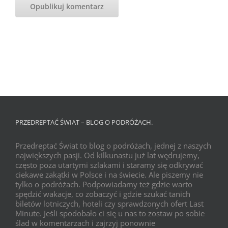
PRZEDREPTAĆ ŚWIAT – BLOG O PODRÓŻACH.
Przedreptać Świat to blog o podróżach, jednej z naszych
największych pasji. Od kilkunastu już lat wędrujemy,
często poza utartymi szlakami i staramy się odkrywać
ciekawe zakątki w Polsce i na świecie. Ale piszemy nie
tylko o podróżach. Podpowiadamy też gdzie warto
spędzić wakacje, co zobaczyć i gdzie szukać tanich
biletów lotniczych, hoteli czy sprawdzonych ofert Last
Minute. Jeśli spodobało ci się u nas to zostaw po sobie
ślad w komentarzach i zajrzyj ponownie