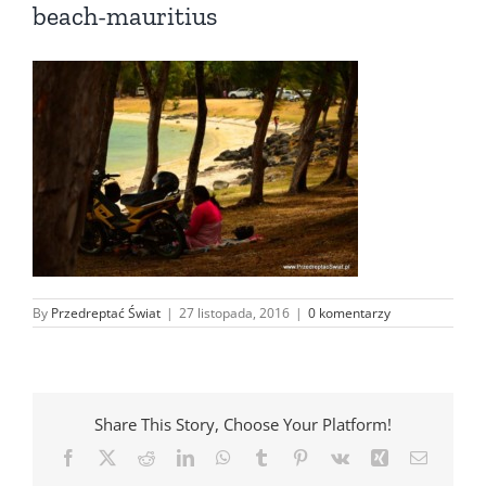
beach-mauritius
By
Przedreptać Świat
|
27 listopada, 2016
|
0 komentarzy
Share This Story, Choose Your Platform!
Facebook
X
Reddit
LinkedIn
WhatsApp
Tumblr
Pinterest
Vk
Xing
Email