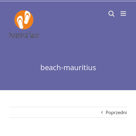
Przejdź
do
zawartości
beach-mauritius
Poprzedni