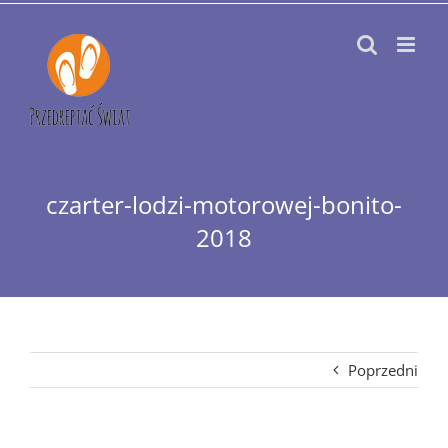
Przejdź
do
zawartości
czarter-lodzi-motorowej-bonito-
2018
Poprzedni