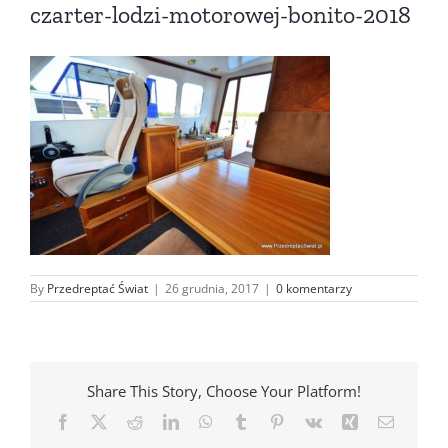
czarter-lodzi-motorowej-bonito-2018
By
Przedreptać Świat
|
26 grudnia, 2017
|
0 komentarzy
Share This Story, Choose Your Platform!
Facebook
X
Reddit
LinkedIn
WhatsApp
Tumblr
Pinterest
Vk
Xing
Email