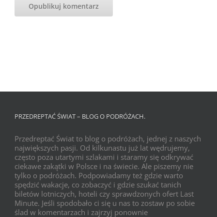
PRZEDREPTAĆ ŚWIAT – BLOG O PODRÓŻACH.
Przedreptać Świat to blog o podróżach, jednej z naszych
największych pasji. Od kilkunastu już lat wędrujemy,
często poza utartymi szlakami i staramy się odkrywać
ciekawe zakątki w Polsce i na świecie. Ale piszemy nie
tylko o podróżach. Podpowiadamy też gdzie warto
spędzić wakacje, co zobaczyć i gdzie szukać tanich
biletów lotniczych, hoteli czy sprawdzonych ofert Last
Minute. Jeśli spodobało ci się u nas to zostaw po sobie
ślad w komentarzach i zajrzyj ponownie