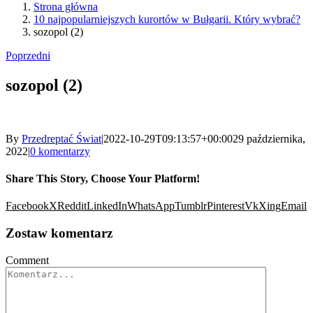
Strona główna
10 najpopularniejszych kurortów w Bułgarii. Który wybrać?
sozopol (2)
Poprzedni
sozopol (2)
By
Przedreptać Świat
|
2022-10-29T09:13:57+00:00
29 października,
2022
|
0 komentarzy
Share This Story, Choose Your Platform!
Facebook
X
Reddit
LinkedIn
WhatsApp
Tumblr
Pinterest
Vk
Xing
Email
Zostaw komentarz
Comment