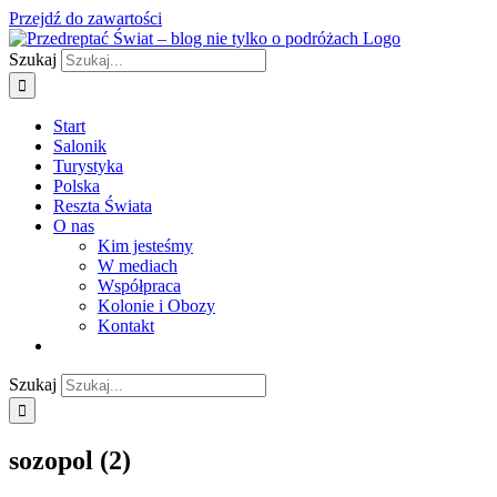
Przejdź do zawartości
Szukaj
Start
Salonik
Turystyka
Polska
Reszta Świata
O nas
Kim jesteśmy
W mediach
Współpraca
Kolonie i Obozy
Kontakt
Szukaj
sozopol (2)