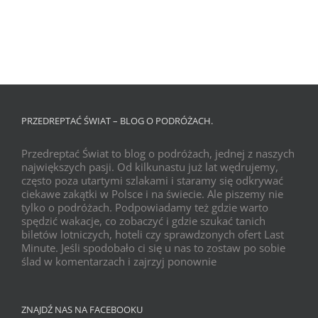
PRZEDREPTAĆ ŚWIAT – BLOG O PODRÓŻACH.
Przedreptać Świat to blog o podróżach, jednej z naszych
największych pasji. Od kilkunastu już lat wędrujemy,
często poza utartymi szlakami i staramy się odkrywać
ciekawe zakątki w Polsce i na świecie. Ale piszemy nie
tylko o podróżach. Podpowiadamy też gdzie warto
spędzić wakacje, co zobaczyć i gdzie szukać tanich
biletów lotniczych, hoteli czy sprawdzonych ofert Last
Minute. Jeśli spodobało ci się u nas to zostaw po sobie
ślad w komentarzach i zajrzyj ponownie
ZNAJDŹ NAS NA FACEBOOKU