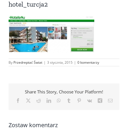
hotel_turcja2
By
Przedreptać Świat
|
3 stycznia, 2015
|
0 komentarzy
Share This Story, Choose Your Platform!
Facebook
X
Reddit
LinkedIn
WhatsApp
Tumblr
Pinterest
Vk
Xing
Email
Zostaw komentarz