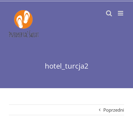
Przejdź
do
zawartości
hotel_turcja2
Poprzedni