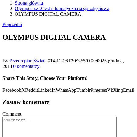
Strona główna
Olympus xz-2 test i dramatyczna sesja zdjęciowa
OLYMPUS DIGITAL CAMERA
Poprzedni
OLYMPUS DIGITAL CAMERA
By
Przedreptać Świat
|
2014-12-26T20:32:59+00:00
26 grudnia,
2014
|
0 komentarzy
Share This Story, Choose Your Platform!
Facebook
X
Reddit
LinkedIn
WhatsApp
Tumblr
Pinterest
Vk
Xing
Email
Zostaw komentarz
Comment