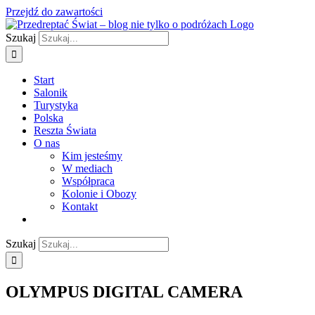
Przejdź do zawartości
Szukaj
Start
Salonik
Turystyka
Polska
Reszta Świata
O nas
Kim jesteśmy
W mediach
Współpraca
Kolonie i Obozy
Kontakt
Szukaj
OLYMPUS DIGITAL CAMERA