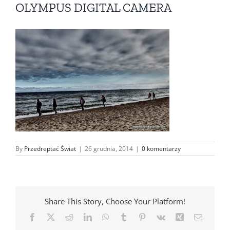
OLYMPUS DIGITAL CAMERA
By
Przedreptać Świat
|
26 grudnia, 2014
|
0 komentarzy
Share This Story, Choose Your Platform!
Facebook
X
Reddit
LinkedIn
WhatsApp
Tumblr
Pinterest
Vk
Xing
Email