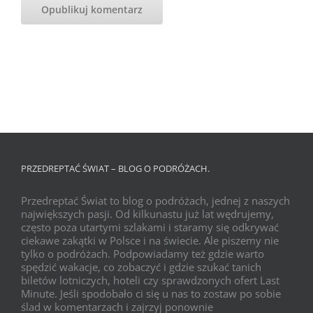
PRZEDREPTAĆ ŚWIAT – BLOG O PODRÓŻACH.
Przedreptać Świat to blog o podróżach, jednej z naszych
największych pasji. Od kilkunastu już lat wędrujemy,
często poza utartymi szlakami i staramy się odkrywać
ciekawe zakątki w Polsce i na świecie. Ale piszemy nie
tylko o podróżach. Podpowiadamy też gdzie warto
spędzić wakacje, co zobaczyć i gdzie szukać tanich
biletów lotniczych, hoteli czy sprawdzonych ofert Last
Minute. Jeśli spodobało ci się u nas to zostaw po sobie
ślad w komentarzach i zajrzyj ponownie