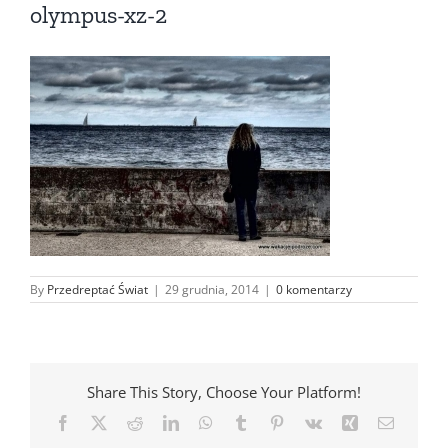
olympus-xz-2
By
Przedreptać Świat
|
29 grudnia, 2014
|
0 komentarzy
Share This Story, Choose Your Platform!
Facebook
X
Reddit
LinkedIn
WhatsApp
Tumblr
Pinterest
Vk
Xing
Email