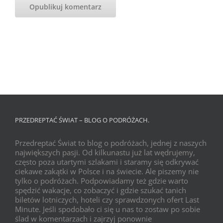
PRZEDREPTAĆ ŚWIAT – BLOG O PODRÓŻACH.
Przedreptać Świat to blog o podróżach, jednej z naszych
największych pasji. Od kilkunastu już lat wędrujemy,
często poza utartymi szlakami i staramy się odkrywać
ciekawe zakątki w Polsce i na świecie. Ale piszemy nie
tylko o podróżach. Podpowiadamy też gdzie warto
spędzić wakacje, co zobaczyć i gdzie szukać tanich
biletów lotniczych, hoteli czy sprawdzonych ofert Last
Minute. Jeśli spodobało ci się u nas to zostaw po sobie
ślad w komentarzach i zajrzyj ponownie