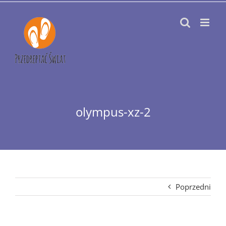
Przejdź
do
zawartości
olympus-xz-2
Poprzedni