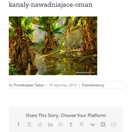
kanaly-nawadniajace-oman
By
Przedreptać Świat
|
19 stycznia, 2015
|
0 komentarzy
Share This Story, Choose Your Platform!
Facebook
X
Reddit
LinkedIn
WhatsApp
Tumblr
Pinterest
Vk
Xing
Email