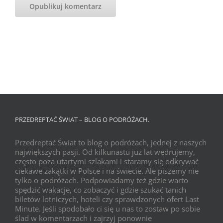
PRZEDREPTAĆ ŚWIAT – BLOG O PODRÓŻACH.
Przedreptać Świat to blog o podróżach, jednej z naszych
największych pasji. Od kilkunastu już lat wędrujemy,
często poza utartymi szlakami i staramy się odkrywać
ciekawe zakątki w Polsce i na świecie. Ale piszemy nie
tylko o podróżach. Podpowiadamy też gdzie warto
spędzić wakacje, co zobaczyć i gdzie szukać tanich
biletów lotniczych, hoteli czy sprawdzonych ofert Last
Minute. Jeśli spodobało ci się u nas to zostaw po sobie
ślad w komentarzach i zajrzyj ponownie