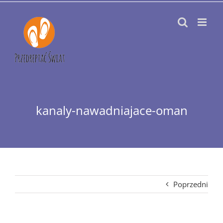
Przejdź
do
zawartości
kanaly-nawadniajace-oman
Poprzedni