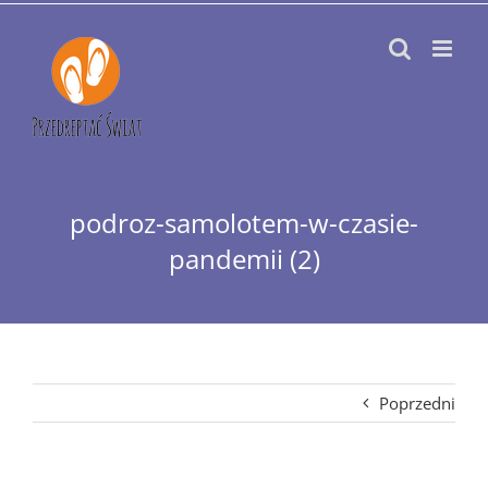
Przejdź
do
zawartości
podroz-samolotem-w-czasie-
pandemii (2)
Poprzedni