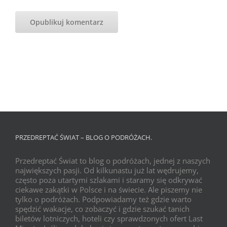
PRZEDREPTAĆ ŚWIAT – BLOG O PODRÓŻACH.
Przedreptać Świat to blog o podróżach, jednej z naszych
największych pasji. Od kilkunastu już lat wędrujemy,
często poza utartymi szlakami i staramy się odkrywać
ciekawe zakątki w Polsce i na świecie. Ale piszemy nie
tylko o podróżach. Podpowiadamy też gdzie warto
spędzić wakacje, co zobaczyć i gdzie szukać tanich
biletów lotniczych, hoteli czy sprawdzonych ofert Last