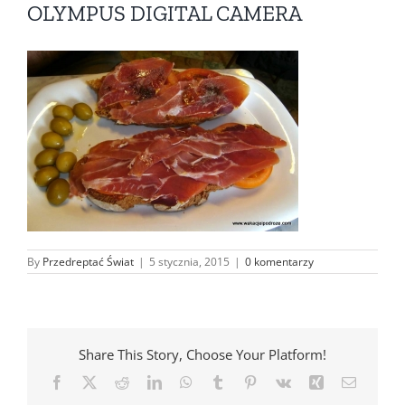
OLYMPUS DIGITAL CAMERA
By
Przedreptać Świat
|
5 stycznia, 2015
|
0 komentarzy
Share This Story, Choose Your Platform!
Facebook
X
Reddit
LinkedIn
WhatsApp
Tumblr
Pinterest
Vk
Xing
Email