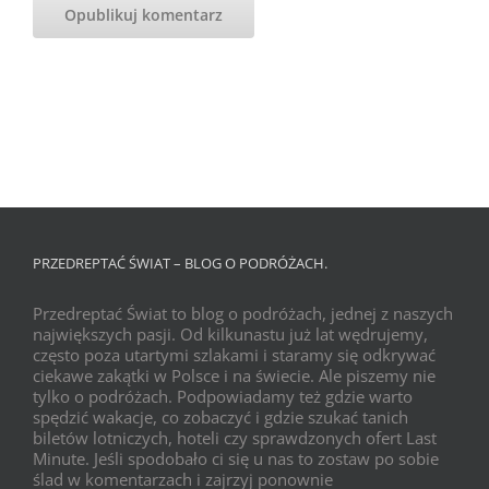
PRZEDREPTAĆ ŚWIAT – BLOG O PODRÓŻACH.
Przedreptać Świat to blog o podróżach, jednej z naszych
największych pasji. Od kilkunastu już lat wędrujemy,
często poza utartymi szlakami i staramy się odkrywać
ciekawe zakątki w Polsce i na świecie. Ale piszemy nie
tylko o podróżach. Podpowiadamy też gdzie warto
spędzić wakacje, co zobaczyć i gdzie szukać tanich
biletów lotniczych, hoteli czy sprawdzonych ofert Last
Minute. Jeśli spodobało ci się u nas to zostaw po sobie
ślad w komentarzach i zajrzyj ponownie