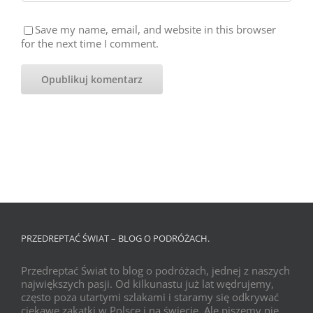
Save my name, email, and website in this browser
for the next time I comment.
PRZEDREPTAĆ ŚWIAT – BLOG O PODRÓŻACH.
Przedreptać Świat to blog o podróżach, jednej z naszych
największych pasji. Od kilkunastu już lat wędrujemy,
często poza utartymi szlakami i staramy się odkrywać
ciekawe zakątki w Polsce i na świecie. Ale piszemy nie