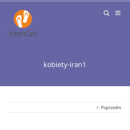
Przejdź
do
zawartości
kobiety-iran1
Poprzedni