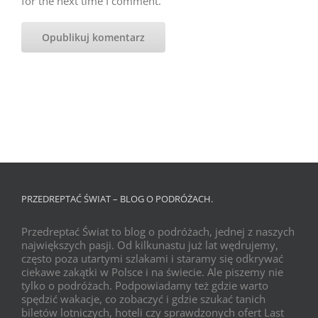
for the next time I comment.
PRZEDREPTAĆ ŚWIAT – BLOG O PODRÓŻACH.
Przedreptać Świat to blog o podróżach, jednej z naszych
największych pasji. Od kilkunastu już lat wędrujemy,
często poza utartymi szlakami i staramy się odkrywać
ciekawe zakątki w Polsce i na świecie. Ale piszemy nie
tylko o podróżach. Podpowiadamy też gdzie warto
spędzić wakacje, co zobaczyć i gdzie szukać tanich
biletów lotniczych, hoteli czy sprawdzonych ofert Last