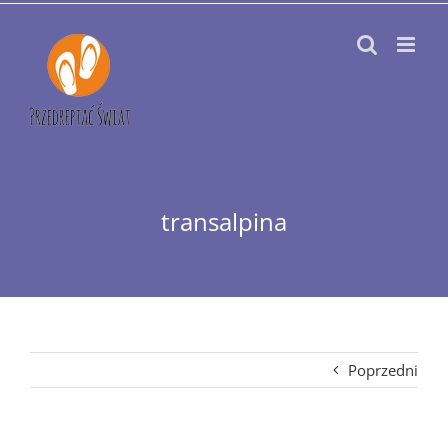
Przejdź
do
zawartości
transalpina
Poprzedni