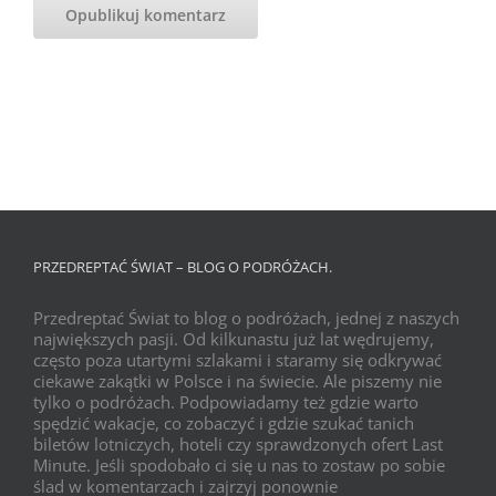
PRZEDREPTAĆ ŚWIAT – BLOG O PODRÓŻACH.
Przedreptać Świat to blog o podróżach, jednej z naszych
największych pasji. Od kilkunastu już lat wędrujemy,
często poza utartymi szlakami i staramy się odkrywać
ciekawe zakątki w Polsce i na świecie. Ale piszemy nie
tylko o podróżach. Podpowiadamy też gdzie warto
spędzić wakacje, co zobaczyć i gdzie szukać tanich
biletów lotniczych, hoteli czy sprawdzonych ofert Last
Minute. Jeśli spodobało ci się u nas to zostaw po sobie
ślad w komentarzach i zajrzyj ponownie