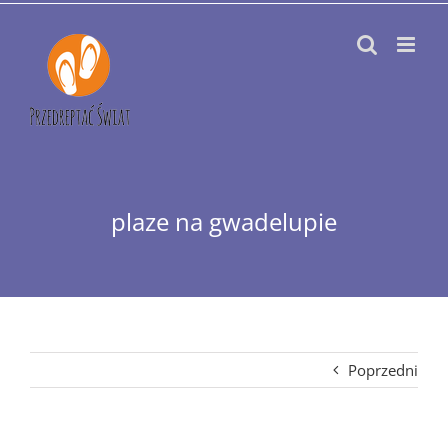
Przejdź
do
zawartości
plaze na gwadelupie
Poprzedni