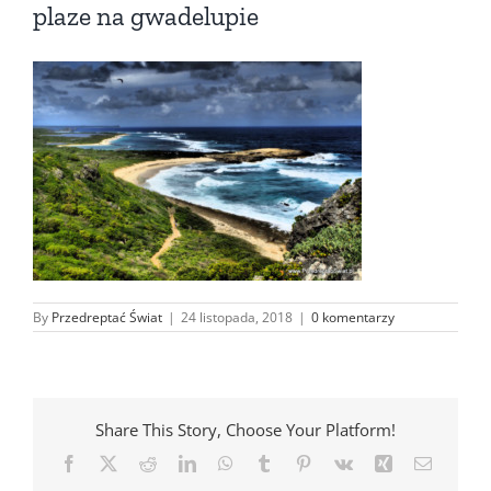
plaze na gwadelupie
By
Przedreptać Świat
|
24 listopada, 2018
|
0 komentarzy
Share This Story, Choose Your Platform!
Facebook
X
Reddit
LinkedIn
WhatsApp
Tumblr
Pinterest
Vk
Xing
Email