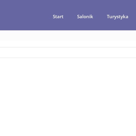
Start
Salonik
Turystyka
ówna
Thaipusam – samookaleczenie w dowód wiary
thaipusam