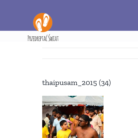
Przejdź
do
zawartości
Strona gł
thaipusam_2015 (34)