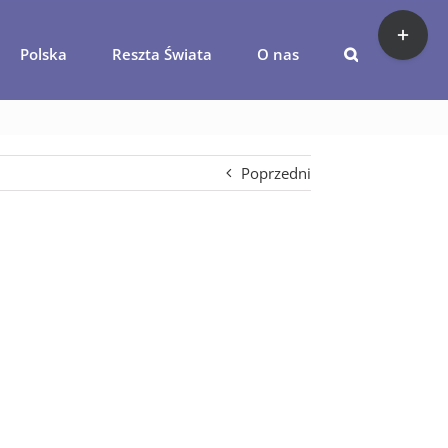
Toggle
Sliding
Polska
Reszta Świata
O nas
Bar
_2015 (34)
Area
Poprzedni