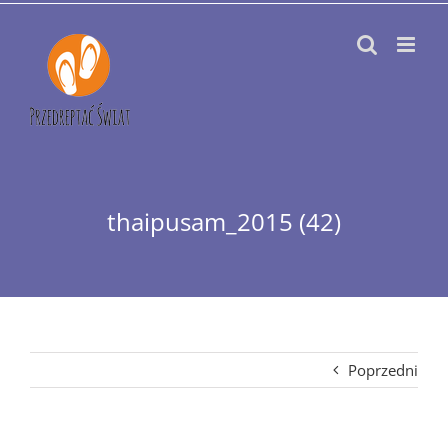
Przejdź
do
zawartości
thaipusam_2015 (42)
Poprzedni