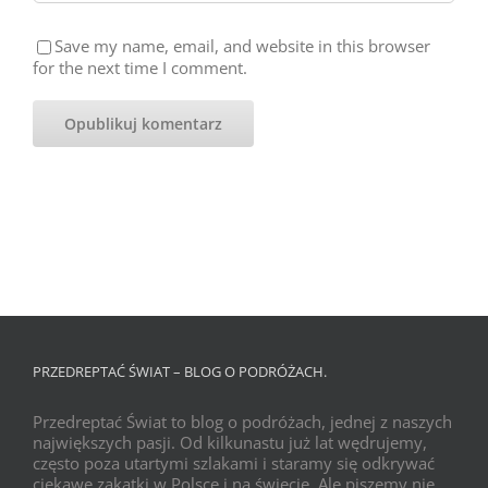
Save my name, email, and website in this browser
for the next time I comment.
PRZEDREPTAĆ ŚWIAT – BLOG O PODRÓŻACH.
Przedreptać Świat to blog o podróżach, jednej z naszych
największych pasji. Od kilkunastu już lat wędrujemy,
często poza utartymi szlakami i staramy się odkrywać
ciekawe zakątki w Polsce i na świecie. Ale piszemy nie