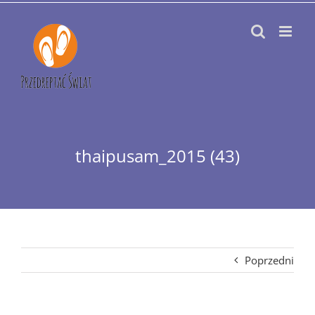
Przejdź
do
zawartości
thaipusam_2015 (43)
Poprzedni