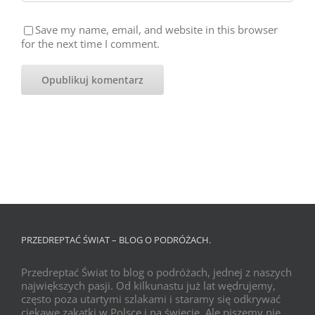
Save my name, email, and website in this browser
for the next time I comment.
PRZEDREPTAĆ ŚWIAT – BLOG O PODRÓŻACH.
Przedreptać Świat to blog o podróżach, jednej z naszych
największych pasji. Od kilkunastu już lat wędrujemy,
często poza utartymi szlakami i staramy się odkrywać
ciekawe zakątki w Polsce i na świecie. Ale piszemy nie