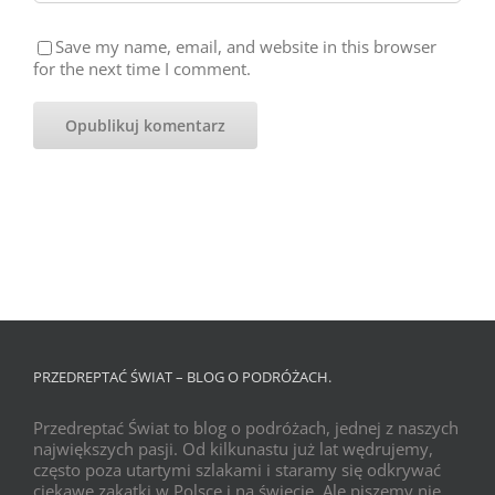
Save my name, email, and website in this browser
for the next time I comment.
PRZEDREPTAĆ ŚWIAT – BLOG O PODRÓŻACH.
Przedreptać Świat to blog o podróżach, jednej z naszych
największych pasji. Od kilkunastu już lat wędrujemy,
często poza utartymi szlakami i staramy się odkrywać
ciekawe zakątki w Polsce i na świecie. Ale piszemy nie