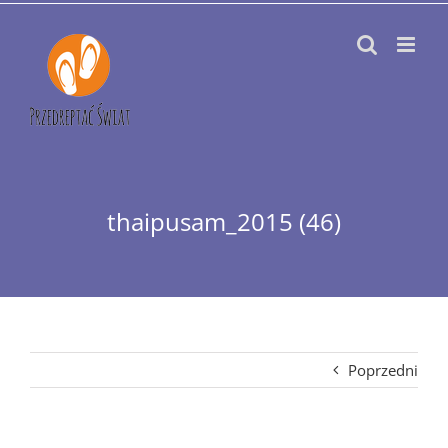
Przejdź
do
zawartości
thaipusam_2015 (46)
Poprzedni