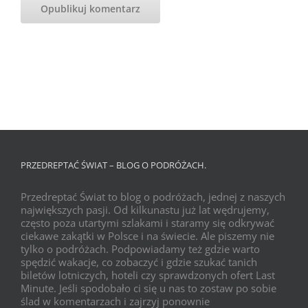
PRZEDREPTAĆ ŚWIAT – BLOG O PODRÓŻACH.
Przedreptać Świat to blog o podróżach, jednej z naszych
największych pasji. Od kilkunastu już lat wędrujemy,
często poza utartymi szlakami i staramy się odkrywać
ciekawe zakątki w Polsce i na świecie. Ale piszemy nie
tylko o podróżach. Podpowiadamy też gdzie warto
spędzić wakacje, co zobaczyć i gdzie szukać tanich
biletów lotniczych, hoteli czy sprawdzonych ofert Last
Minute. Jeśli spodobało ci się u nas to zostaw po sobie
ślad w komentarzach i zajrzyj ponownie