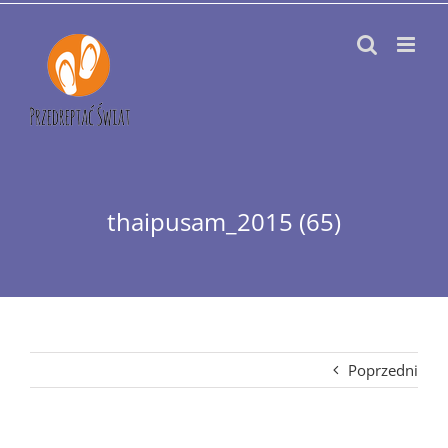
Przejdź
do
zawartości
thaipusam_2015 (65)
Poprzedni