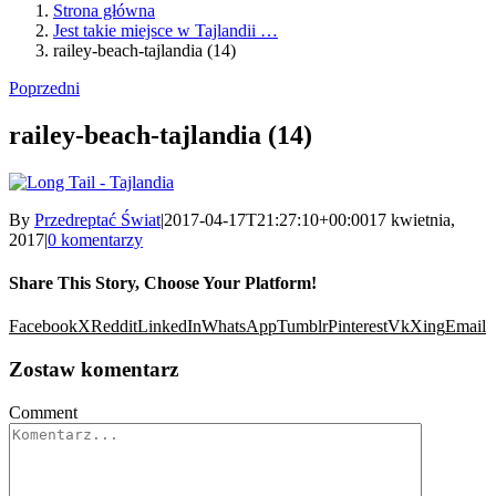
Strona główna
Jest takie miejsce w Tajlandii …
railey-beach-tajlandia (14)
Poprzedni
railey-beach-tajlandia (14)
By
Przedreptać Świat
|
2017-04-17T21:27:10+00:00
17 kwietnia,
2017
|
0 komentarzy
Share This Story, Choose Your Platform!
Facebook
X
Reddit
LinkedIn
WhatsApp
Tumblr
Pinterest
Vk
Xing
Email
Zostaw komentarz
Comment