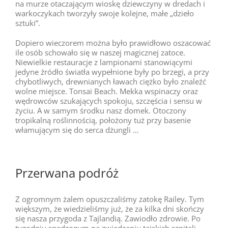
na murze otaczającym wioskę dziewczyny w dredach i
warkoczykach tworzyły swoje kolejne, małe „dzieło
sztuki”.
Dopiero wieczorem można było prawidłowo oszacować
ile osób schowało się w naszej magicznej zatoce.
Niewielkie restauracje z lampionami stanowiącymi
jedyne źródło światła wypełnione były po brzegi, a przy
chybotliwych, drewnianych ławach ciężko było znaleźć
wolne miejsce. Tonsai Beach. Mekka wspinaczy oraz
wędrowców szukających spokoju, szczęścia i sensu w
życiu. A w samym środku nasz domek. Otoczony
tropikalną roślinnością, położony tuż przy basenie
włamującym się do serca dżungli …
Przerwana podróż
Z ogromnym żalem opuszczaliśmy zatokę Railey. Tym
większym, że wiedzieliśmy już, że za kilka dni skończy
się nasza przygoda z Tajlandią. Zawiodło zdrowie. Po