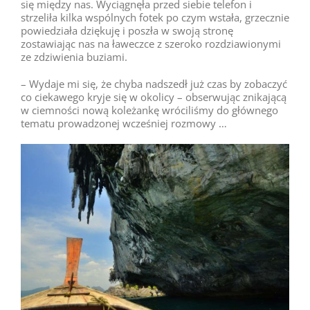
się między nas. Wyciągnęła przed siebie telefon i
strzeliła kilka wspólnych fotek po czym wstała, grzecznie
powiedziała dziękuję i poszła w swoją stronę
zostawiając nas na ławeczce z szeroko rozdziawionymi
ze zdziwienia buziami.
– Wydaje mi się, że chyba nadszedł już czas by zobaczyć
co ciekawego kryje się w okolicy – obserwując znikającą
w ciemności nową koleżankę wróciliśmy do głównego
tematu prowadzonej wcześniej rozmowy …