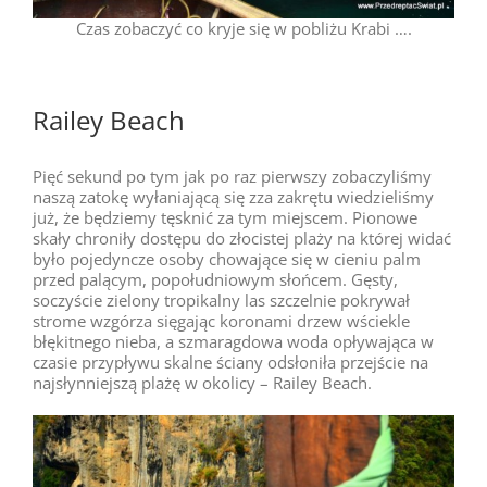
Czas zobaczyć co kryje się w pobliżu Krabi ….
Railey Beach
Pięć sekund po tym jak po raz pierwszy zobaczyliśmy
naszą zatokę wyłaniającą się zza zakrętu wiedzieliśmy
już, że będziemy tęsknić za tym miejscem. Pionowe
skały chroniły dostępu do złocistej plaży na której widać
było pojedyncze osoby chowające się w cieniu palm
przed palącym, popołudniowym słońcem. Gęsty,
soczyście zielony tropikalny las szczelnie pokrywał
strome wzgórza sięgając koronami drzew wściekle
błękitnego nieba, a szmaragdowa woda opływająca w
czasie przypływu skalne ściany odsłoniła przejście na
najsłynniejszą plażę w okolicy – Railey Beach.