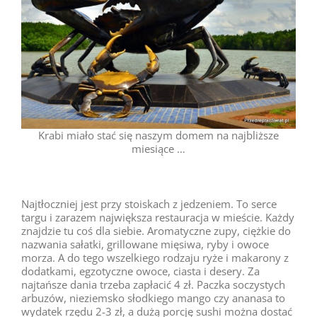
Krabi miało stać się naszym domem na najbliższe
miesiące …
Najtłoczniej jest przy stoiskach z jedzeniem. To serce
targu i zarazem największa restauracja w mieście. Każdy
znajdzie tu coś dla siebie. Aromatyczne zupy, ciężkie do
nazwania sałatki, grillowane mięsiwa, ryby i owoce
morza. A do tego wszelkiego rodzaju ryże i makarony z
dodatkami, egzotyczne owoce, ciasta i desery. Za
najtańsze dania trzeba zapłacić 4 zł. Paczka soczystych
arbuzów, nieziemsko słodkiego mango czy ananasa to
wydatek rzędu 2-3 zł, a dużą porcję sushi można dostać