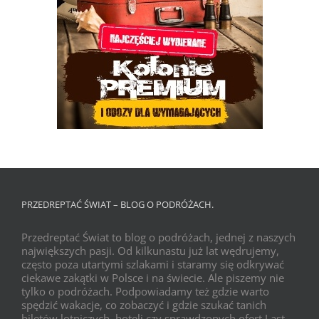
PRZEDREPTAĆ ŚWIAT – BLOG O PODRÓŻACH.
Przedreptać Świat to blog o podróżach, jednej z naszych
największych pasji. Od kilkunastu już lat wędrujemy,
często poza utartymi szlakami i staramy się odkrywać
ciekawe zakątki w Polsce i na świecie. Ale piszemy nie
tylko o podróżach. Podpowiadamy też gdzie warto
spędzić wakacje, co zobaczyć i gdzie szukać tanich
biletów lotniczych, hoteli czy sprawdzonych ofert Last