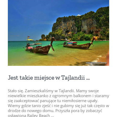
Pokaż
większy
obrazek
Jest takie miejsce w Tajlandii …
Stało się. Zamieszkaliśmy w Tajlandii. Mamy swoje
niewielkie mieszkanko z ogromnym balkonem i staramy
się zaakceptować panujące tu niemiłosierne upały.
Wiemy gdzie tanio zjeść i nie gubimy się już tak często w
drodze do nowego domu. Przyszła pora by zobaczyć
osławioną Railey Beach …