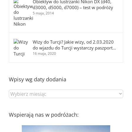
Obiektyw do lustrzanki Nikon DX (d40,
d3000, d5000, d7000) – test w podróży
5 maja, 2014
Wizy do Turcji? Jakie wizy, od 2.03.2020
do wjazdu do Turcji wystarczy paszport…
16 maja, 2020
Wpisy wg daty dodania
Wpisy
wg
daty
dodania
Wspierają nas w podróżach: