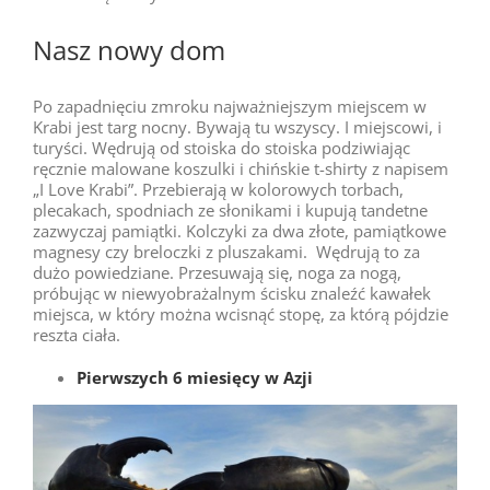
Nasz nowy dom
Po zapadnięciu zmroku najważniejszym miejscem w
Krabi jest targ nocny. Bywają tu wszyscy. I miejscowi, i
turyści. Wędrują od stoiska do stoiska podziwiając
ręcznie malowane koszulki i chińskie t-shirty z napisem
„I Love Krabi”. Przebierają w kolorowych torbach,
plecakach, spodniach ze słonikami i kupują tandetne
zazwyczaj pamiątki. Kolczyki za dwa złote, pamiątkowe
magnesy czy breloczki z pluszakami. Wędrują to za
dużo powiedziane. Przesuwają się, noga za nogą,
próbując w niewyobrażalnym ścisku znaleźć kawałek
miejsca, w który można wcisnąć stopę, za którą pójdzie
reszta ciała.
Pierwszych 6 miesięcy w Azji