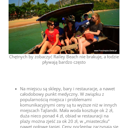
Chętnych by zobaczyć Railey Beach nie brakuje, a łodzie
pływają bardzo często
Na miejscu są sklepy, bary i restauracje, a nawet
całodobowy punkt medyczny. W związku z
popularnością miejsca i problemami
komunikacyjnymi ceny są tu wyższe niż w innych
miejscach Tajlandii. Mała woda kosztuje ok 2 zł,
duża nieco ponad 4 zł, obiad w restauracji na
plaży można zjeść za ok 20 zł, w „miasteczku”
nawet połowę taniej. Ceny noclegów zaczynają się