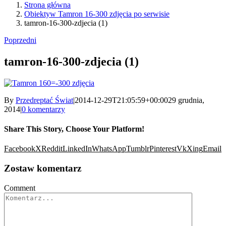
Strona główna
Obiektyw Tamron 16-300 zdjęcia po serwisie
tamron-16-300-zdjecia (1)
Poprzedni
tamron-16-300-zdjecia (1)
By
Przedreptać Świat
|
2014-12-29T21:05:59+00:00
29 grudnia,
2014
|
0 komentarzy
Share This Story, Choose Your Platform!
Facebook
X
Reddit
LinkedIn
WhatsApp
Tumblr
Pinterest
Vk
Xing
Email
Zostaw komentarz
Comment