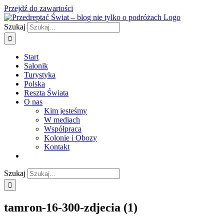
Przejdź do zawartości
Szukaj
Start
Salonik
Turystyka
Polska
Reszta Świata
O nas
Kim jesteśmy
W mediach
Współpraca
Kolonie i Obozy
Kontakt
Szukaj
tamron-16-300-zdjecia (1)