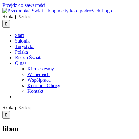
Przejdź do zawartości
Szukaj
Start
Salonik
Turystyka
Polska
Reszta Świata
O nas
Kim jesteśmy
W mediach
Współpraca
Kolonie i Obozy
Kontakt
Szukaj
liban