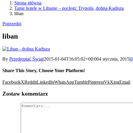
Strona główna
Tanie hotele w Libanie – noclegi: Trypolis, dolina Kadisza
liban
Poprzedni
liban
By
Przedreptać Świat
|
2015-01-04T16:05:02+00:00
4 stycznia, 2015
|
0
Share This Story, Choose Your Platform!
Facebook
X
Reddit
LinkedIn
WhatsApp
Tumblr
Pinterest
Vk
Xing
Email
Zostaw komentarz