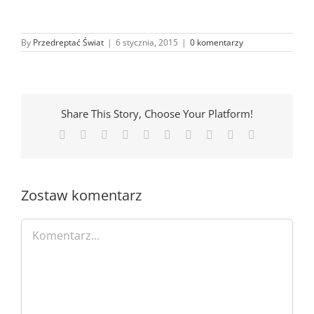
By
Przedreptać Świat
|
6 stycznia, 2015
|
0 komentarzy
Share This Story, Choose Your Platform!
Facebook
X
Reddit
LinkedIn
WhatsApp
Tumblr
Pinterest
Vk
Xing
Email
Zostaw komentarz
Comment