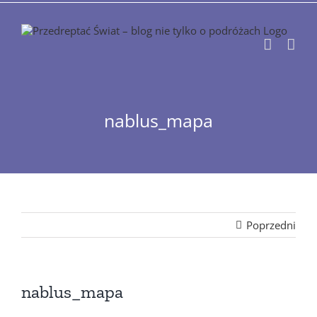
Przejdź
do
zawartości
nablus_mapa
Poprzedni
nablus_mapa