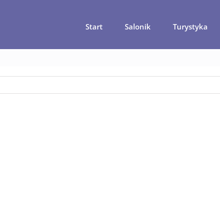
Start
Salonik
Turystyka
 główna
Jak dać się ugryźć małpie – poradnik turysty
malpy-na-