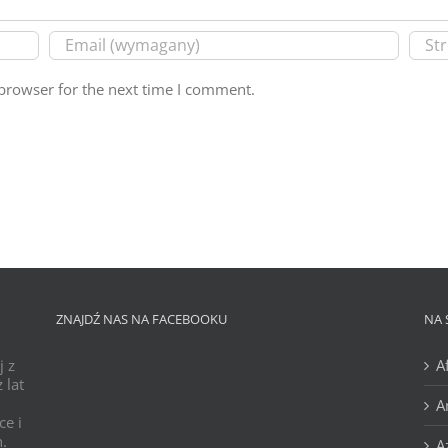
browser for the next time I comment.
ZNAJDŹ NAS NA FACEBOOKU
NA 
j z
A
 lat
A
ce i
h.
A