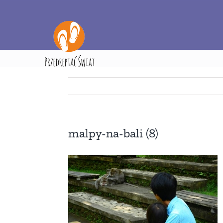
Przejdź
do
zawartości
Strona
malpy-na-bali (8)