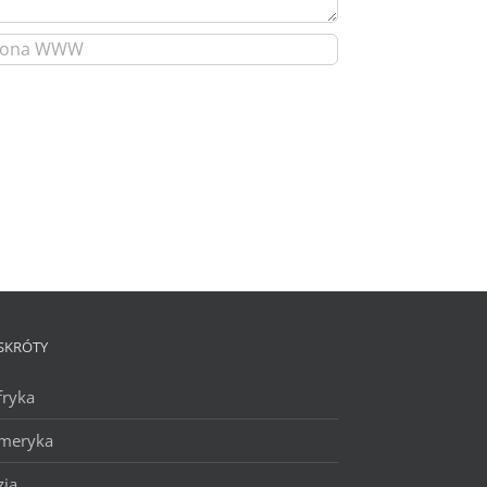
SKRÓTY
fryka
meryka
zja