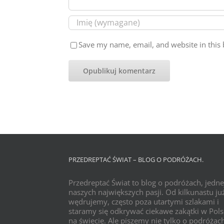
Save my name, email, and website in this 
PRZEDREPTAĆ ŚWIAT – BLOG O PODRÓŻACH.
Przedreptać Świat to blog o podróżach, jedne
naszych największych pasji. Od kilkunastu już
wędrujemy, często poza utartymi szlakami i
staramy się odkrywać ciekawe zakątki w Pols
na świecie. Ale piszemy nie tylko o podróżac