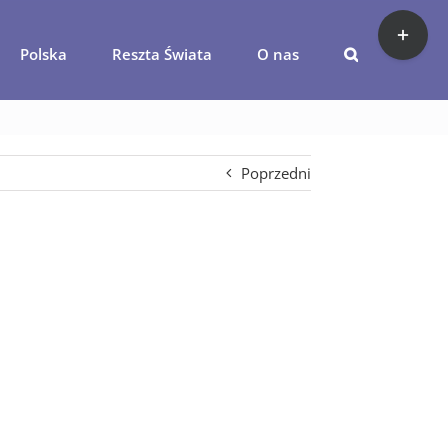
Toggle
Sliding
Polska
Reszta Świata
O nas
Bar
bali (8)
Area
Poprzedni