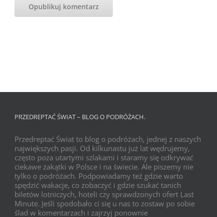
PRZEDREPTAĆ ŚWIAT – BLOG O PODRÓŻACH.
Przedreptać Świat to blog o podróżach, jednej z naszych
największych pasji. Od kilkunastu już lat wędrujemy,
często poza utartymi szlakami i staramy się odkrywać
ciekawe zakątki w Polsce i na świecie. Ale piszemy nie
tylko o podróżach. Podpowiadamy też gdzie warto
spędzić wakacje, co zobaczyć i gdzie szukać tanich
biletów lotniczych, hoteli czy sprawdzonych ofert Last
Minute. Jeśli spodobało ci się u nas to zostaw po sobie
ślad w komentarzach i zajrzyj ponownie