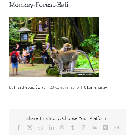
Monkey-Forest-Bali
By
Przedreptać Świat
|
28 kwietnia, 2015
|
0 komentarzy
Share This Story, Choose Your Platform!
Facebook
X
Reddit
LinkedIn
WhatsApp
Tumblr
Pinterest
Vk
Xing
Email