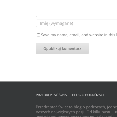
Save my name, email, and website in this 
PRZEDREPTAĆ ŚWIAT – BLOG O PODRÓŻACH.
Przedreptać Świat to blog o podróżach, jedne
naszych największych pasji. Od kilkunastu już
wędrujemy, często poza utartymi szlakami i