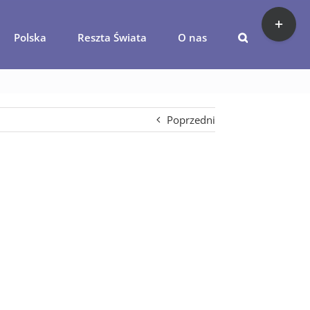
Toggle
Sliding
Polska
Reszta Świata
O nas
Bar
oda-na-swiecie
Area
Poprzedni