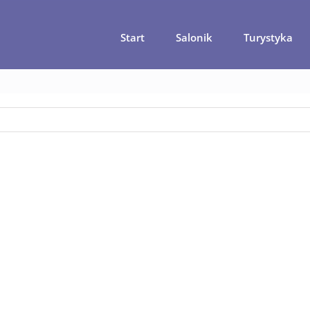
Start
Salonik
Turystyka
Sam Rezerwuję czyli pierwsze wakacje bez biura podróży
pog