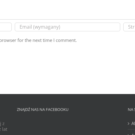
browser for the next time I comment.
ZNAJDŹ NAS NA FACEBOOKU
NA 
j z
A
 lat