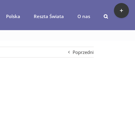
Toggle
Sliding
Polska
Reszta Świata
O nas
Bar
órze
niemcy1
Area
Poprzedni