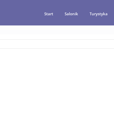
Start
Salonik
Turystyka
Między wschodem, a zachodem – Ulcinj na wakacje w Czarnog