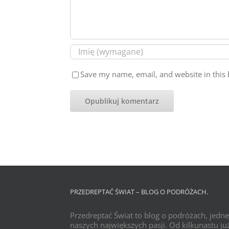
Save my name, email, and website in this 
PRZEDREPTAĆ ŚWIAT – BLOG O PODRÓŻACH.
Przedreptać Świat to blog o podróżach, jedne
naszych największych pasji. Od kilkunastu już