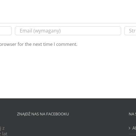
browser for the next time I comment.
ZNAJDŹ NAS NA FACEBOOKU
NA 
j z
A
 lat