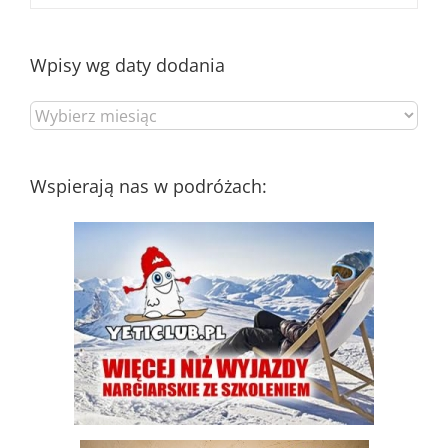
Wpisy wg daty dodania
Wpisy
wg
daty
dodania
Wspierają nas w podróżach: