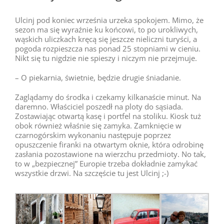
Ulcinj pod koniec września urzeka spokojem. Mimo, że
sezon ma się wyraźnie ku końcowi, to po urokliwych,
wąskich uliczkach kręcą się jeszcze nieliczni turyści, a
pogoda rozpieszcza nas ponad 25 stopniami w cieniu.
Nikt się tu nigdzie nie spieszy i niczym nie przejmuje.
– O piekarnia, świetnie, będzie drugie śniadanie.
Zaglądamy do środka i czekamy kilkanaście minut. Na
daremno. Właściciel poszedł na ploty do sąsiada.
Zostawiając otwartą kasę i portfel na stoliku. Kiosk tuż
obok również właśnie się zamyka. Zamknięcie w
czarnogórskim wykonaniu następuje poprzez
opuszczenie firanki na otwartym oknie, która odrobinę
zasłania pozostawione na wierzchu przedmioty. No tak,
to w „bezpiecznej” Europie trzeba dokładnie zamykać
wszystkie drzwi. Na szczęście tu jest Ulcinj ;-)