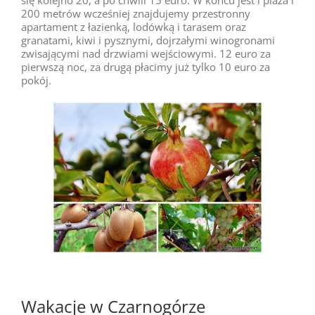
się kolejno 20, a po chwili 15 euro. W końcu jest i plaża i
200 metrów wcześniej znajdujemy przestronny
apartament z łazienką, lodówką i tarasem oraz
granatami, kiwi i pysznymi, dojrzałymi winogronami
zwisającymi nad drzwiami wejściowymi. 12 euro za
pierwszą noc, za drugą płacimy już tylko 10 euro za
pokój.
Wakacje w Czarnogórze