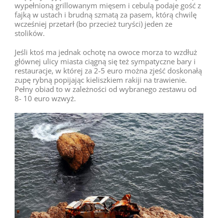
wypełnioną grillowanym mięsem i cebulą podaje gość z
fajką w ustach i brudną szmatą za pasem, którą chwilę
wcześniej przetarł (bo przecież turyści) jeden ze
stolików.
Jeśli ktoś ma jednak ochotę na owoce morza to wzdłuż
głównej ulicy miasta ciągną się też sympatyczne bary i
restauracje, w której za 2-5 euro można zjeść doskonałą
zupę rybną popijając kieliszkiem rakiji na trawienie.
Pełny obiad to w zależności od wybranego zestawu od
8- 10 euro wzwyż.