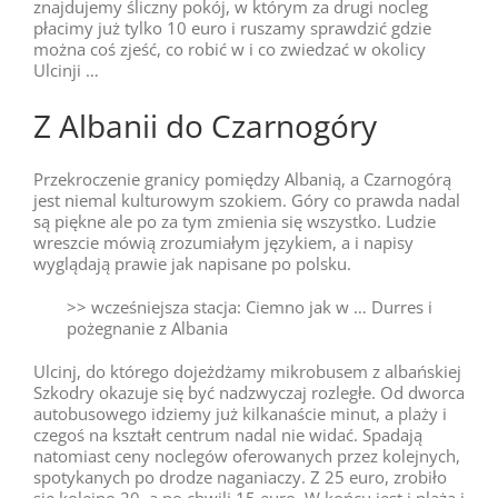
znajdujemy śliczny pokój, w którym za drugi nocleg
płacimy już tylko 10 euro i ruszamy sprawdzić gdzie
można coś zjeść, co robić w i co zwiedzać w okolicy
Ulcinji …
Z Albanii do Czarnogóry
Przekroczenie granicy pomiędzy Albanią, a Czarnogórą
jest niemal kulturowym szokiem. Góry co prawda nadal
są piękne ale po za tym zmienia się wszystko. Ludzie
wreszcie mówią zrozumiałym językiem, a i napisy
wyglądają prawie jak napisane po polsku.
>> wcześniejsza stacja: Ciemno jak w … Durres i
pożegnanie z Albania
Ulcinj, do którego dojeżdżamy mikrobusem z albańskiej
Szkodry okazuje się być nadzwyczaj rozległe. Od dworca
autobusowego idziemy już kilkanaście minut, a plaży i
czegoś na kształt centrum nadal nie widać. Spadają
natomiast ceny noclegów oferowanych przez kolejnych,
spotykanych po drodze naganiaczy. Z 25 euro, zrobiło