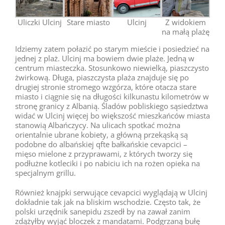
Uliczki Ulcinj
Stare miasto
Ulcinj
Z widokiem
na małą plażę
Idziemy zatem połazić po starym mieście i posiedzieć na
jednej z plaż. Ulcinj ma bowiem dwie plaże. Jedną w
centrum miasteczka. Stosunkowo niewielką, piaszczysto
żwirkową. Długa, piaszczysta plaża znajduje się po
drugiej stronie stromego wzgórza, które otacza stare
miasto i ciągnie się na długości kilkunastu kilometrów w
stronę granicy z Albanią. Śladów pobliskiego sąsiedztwa
widać w Ulcinj więcej bo większość mieszkańców miasta
stanowią Albańczycy. Na ulicach spotkać można
orientalnie ubrane kobiety, a główną przekąską są
podobne do albańskiej qfte bałkańskie cevapcici –
mięso mielone z przyprawami, z których tworzy się
podłużne kotleciki i po nabiciu ich na rożen opieka na
specjalnym grillu.
Również knajpki serwujące cevapcici wyglądają w Ulcinj
dokładnie tak jak na bliskim wschodzie. Często tak, że
polski urzędnik sanepidu zszedł by na zawał zanim
zdążyłby wyjąć bloczek z mandatami. Podgrzaną bułę