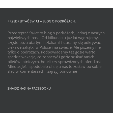
PRZEDREPTAĆ ŚWIAT – BLOG O PODRÓŻACH.
Przedreptać Świat to blog o podróżach, jednej z naszych
największych pasji. Od kilkunastu już lat wędrujemy,
często poza utartymi szlakami i staramy się odkrywać
ciekawe zakątki w Polsce i na świecie. Ale piszemy nie
tylko o podróżach. Podpowiadamy też gdzie warto
spędzić wakacje, co zobaczyć i gdzie szukać tanich
biletów lotniczych, hoteli czy sprawdzonych ofert Last
Minute. Jeśli spodobało ci się u nas to zostaw po sobie
ślad w komentarzach i zajrzyj ponownie
ZNAJDŹ NAS NA FACEBOOKU