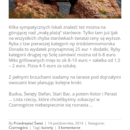
Kilka sympatycznych lokali znaleźć też można na
górującej nad „małą plażą” starówce. Tylko tam już (jak
na wszystkich chyba starówkach świata) ceny są wyższe.
Ryba z tzw pierwszej kategorii np śródziemnomorska
Dorada to wydatek przynajmniej 25 eur + dodatki. Ryby
kategorii drugiej np Solę zamówić można od 6-8 euro.
Miks grillowanych mięs to ok 8-10 euro + sałatka od 1,5
– 2 euro. Pizza 4-5 euro za sztukę.
Z pełnymi brzuchami siadamy na tarasie pod dojrzałymi
owocami kiwi planując kolejne kroki.
Budva, Święty Stefan, Stari Bar, a potem Kotor i Perast
… Lista rzeczy, które chcielibyśmy zobaczyć w
Czarnogórze niebezpiecznie się rozrasta …
By
Przedreptać Świat
|
14 października, 2014
|
Kategorie:
Czarnogóra
|
Tagi:
kurorty
|
3 komentarze