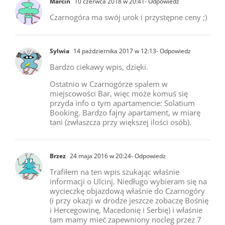
Marcin
10 czerwca 2018 w 20:41
- Odpowiedz
Czarnogóra ma swój urok i przystępne ceny ;)
Sylwia
14 października 2017 w 12:13
- Odpowiedz
Bardzo ciekawy wpis, dzięki.
Ostatnio w Czarnogórze spalem w
miejscowości Bar, więc może komuś się
przyda info o tym apartamencie: Solatium
Booking. Bardzo fajny apartament, w miarę
tani (zwłaszcza przy większej ilości osób).
Brzez
24 maja 2016 w 20:24
- Odpowiedz
Trafiłem na ten wpis szukając właśnie
informacji o Ulcinj. Niedługo wybieram się na
wycieczkę objazdową właśnie do Czarnogóry
(i przy okazji w drodze jeszcze zobaczę Bośnię
i Hercegowinę, Macedonię i Serbię) i właśnie
tam mamy mieć zapewniony nocleg przez 7