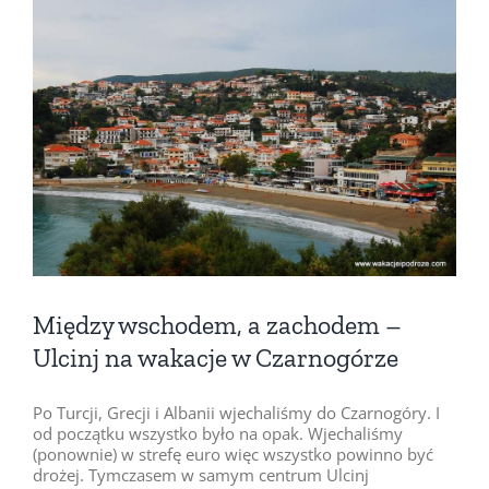
Pokaż
większy
obrazek
Między wschodem, a zachodem –
Ulcinj na wakacje w Czarnogórze
Po Turcji, Grecji i Albanii wjechaliśmy do Czarnogóry. I
od początku wszystko było na opak. Wjechaliśmy
(ponownie) w strefę euro więc wszystko powinno być
drożej. Tymczasem w samym centrum Ulcinj