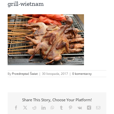
grill-wietnam
By
Przedreptać Świat
|
30 listopada, 2017
|
0 komentarzy
Share This Story, Choose Your Platform!
Facebook
X
Reddit
LinkedIn
WhatsApp
Tumblr
Pinterest
Vk
Xing
Email