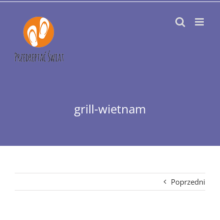
Przejdź
do
zawartości
grill-wietnam
Poprzedni