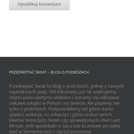
PRZEDREPTAĆ ŚWIAT – BLOG O PODRÓŻACH.
Przedreptać Świat to blog o podróżach, jednej z naszych
największych pasji. Od kilkunastu już lat wędrujemy,
często poza utartymi szlakami i staramy się odkrywać
ciekawe zakątki w Polsce i na świecie. Ale piszemy nie
tylko o podróżach. Podpowiadamy też gdzie warto
spędzić wakacje, co zobaczyć i gdzie szukać tanich
biletów lotniczych, hoteli czy sprawdzonych ofert Last
Minute. Jeśli spodobało ci się u nas to zostaw po sobie
ślad w komentarzach i zajrzyj ponownie