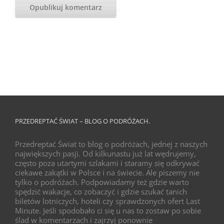
PRZEDREPTAĆ ŚWIAT – BLOG O PODRÓŻACH.
Przedreptać Świat to blog o podróżach, jednej z naszych
największych pasji. Od kilkunastu już lat wędrujemy,
często poza utartymi szlakami i staramy się odkrywać
ciekawe zakątki w Polsce i na świecie. Ale piszemy nie
tylko o podróżach. Podpowiadamy też gdzie warto
spędzić wakacje, co zobaczyć i gdzie szukać tanich
biletów lotniczych, hoteli czy sprawdzonych ofert Last
Minute. Jeśli spodobało ci się u nas to zostaw po sobie
ślad w komentarzach i zajrzyj ponownie