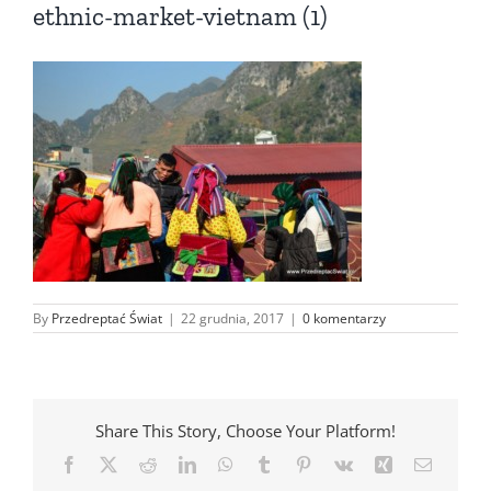
ethnic-market-vietnam (1)
By
Przedreptać Świat
|
22 grudnia, 2017
|
0 komentarzy
Share This Story, Choose Your Platform!
Facebook
X
Reddit
LinkedIn
WhatsApp
Tumblr
Pinterest
Vk
Xing
Email