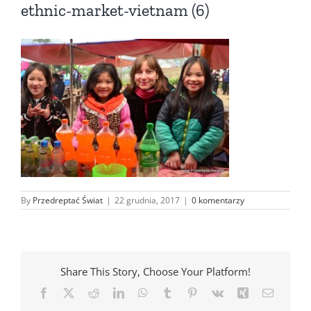
ethnic-market-vietnam (6)
By
Przedreptać Świat
|
22 grudnia, 2017
|
0 komentarzy
Share This Story, Choose Your Platform!
Facebook
X
Reddit
LinkedIn
WhatsApp
Tumblr
Pinterest
Vk
Xing
Email