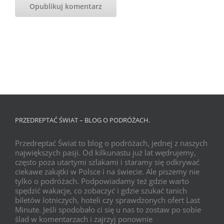
PRZEDREPTAĆ ŚWIAT – BLOG O PODRÓŻACH.
Przedreptać Świat to blog o podróżach, jednej z naszych
największych pasji. Od kilkunastu już lat wędrujemy,
często poza utartymi szlakami i staramy się odkrywać
ciekawe zakątki w Polsce i na świecie. Ale piszemy nie
tylko o podróżach. Podpowiadamy też gdzie warto
spędzić wakacje, co zobaczyć i gdzie szukać tanich
biletów lotniczych, hoteli czy sprawdzonych ofert Last
Minute. Jeśli spodobało ci się u nas to zostaw po sobie
ślad w komentarzach i zajrzyj ponownie