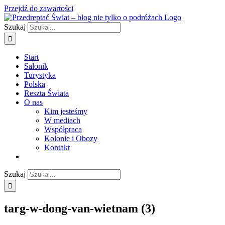
Przejdź do zawartości
Szukaj
Start
Salonik
Turystyka
Polska
Reszta Świata
O nas
Kim jesteśmy
W mediach
Współpraca
Kolonie i Obozy
Kontakt
Szukaj
targ-w-dong-van-wietnam (3)