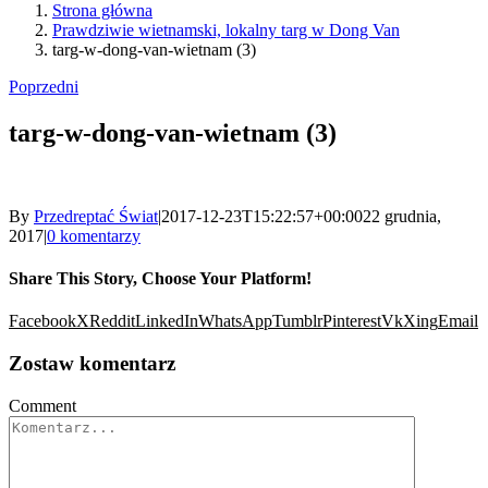
Strona główna
Prawdziwie wietnamski, lokalny targ w Dong Van
targ-w-dong-van-wietnam (3)
Poprzedni
targ-w-dong-van-wietnam (3)
By
Przedreptać Świat
|
2017-12-23T15:22:57+00:00
22 grudnia,
2017
|
0 komentarzy
Share This Story, Choose Your Platform!
Facebook
X
Reddit
LinkedIn
WhatsApp
Tumblr
Pinterest
Vk
Xing
Email
Zostaw komentarz
Comment