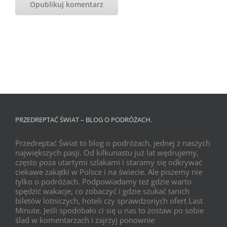
PRZEDREPTAĆ ŚWIAT – BLOG O PODRÓŻACH.
Przedreptać Świat to blog o podróżach, jednej z naszych
największych pasji. Od kilkunastu już lat wędrujemy,
często poza utartymi szlakami i staramy się odkrywać
ciekawe zakątki w Polsce i na świecie. Ale piszemy nie
tylko o podróżach. Podpowiadamy też gdzie warto
spędzić wakacje, co zobaczyć i gdzie szukać tanich
biletów lotniczych, hoteli czy sprawdzonych ofert Last
Minute. Jeśli spodobało ci się u nas to zostaw po sobie
ślad w komentarzach i zajrzyj ponownie