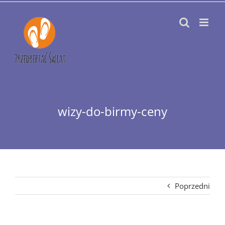
Przejdź
do
zawartości
wizy-do-birmy-ceny
Poprzedni